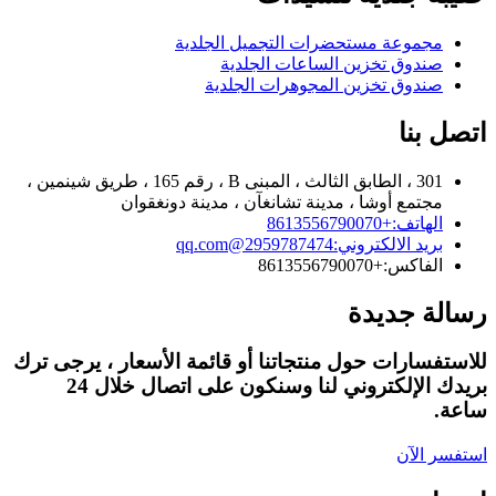
مجموعة مستحضرات التجميل الجلدية
صندوق تخزين الساعات الجلدية
صندوق تخزين المجوهرات الجلدية
اتصل بنا
301 ، الطابق الثالث ، المبنى B ، رقم 165 ، طريق شينمين ،
مجتمع أوشا ، مدينة تشانغآن ، مدينة دونغقوان
الهاتف:
+8613556790070
بريد الالكتروني:
2959787474@qq.com
الفاكس:
+8613556790070
رسالة جديدة
للاستفسارات حول منتجاتنا أو قائمة الأسعار ، يرجى ترك
بريدك الإلكتروني لنا وسنكون على اتصال خلال 24
ساعة.
استفسر الآن