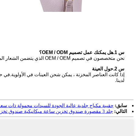
س 1.هل يمكنك عمل تصميم OEM / ODM؟
نحن متخصصون في تصميم OEM / OEM الذي يتضمن الشعار المخصص والملمس الجلدي واللون وحتى التصميم وفقًا لطلبات العميل.
س 2.حول العينة
إذا كانت العناصر المخزنة ، يمكن شحن العينات في الأولوية.في حا
لدينا.
سابق:
حقيبة مكياج جلدية عالية الجودة للسيدات محمولة ذات سعة
التالي:
جلد 3 مقصورة صندوق تخزين ساعة ميكانيكية صندوق تخزين جلدي