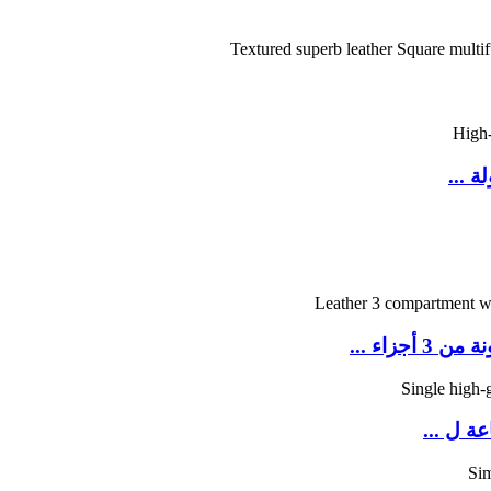
 ...
زاء ...
ة ل ...