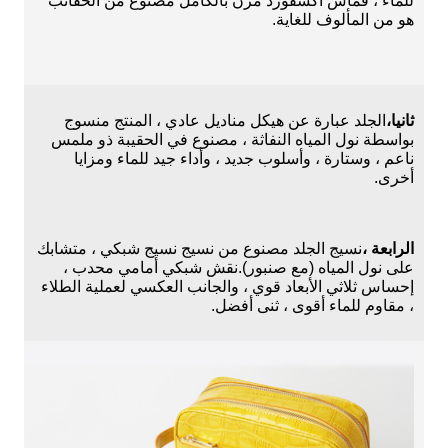
للماء ، قماش أكسفورد مرن بالكامل مصنوع من الحقائب
هو من المألوف للغاية.
ثانيا،
الجلد عبارة عن هيكل مناديل عادي ، المنتج منسوج
بواسطة نول المياه النفاثة ، مصنوع في الحقيبة ذو ملمس
ناعم ، وستارة ، وأسلوب جديد ، وأداء جيد للماء ومزايا
أخرى.
الرابعة ،
نسيج الجلد مصنوع من نسيج نسيج شبكي ، متشابك
على نول المياه (مع صنبور).نقش شبكي أمامي محدب ،
إحساس ثلاثي الأبعاد قوي ، والجانب العكسي لعملية الطلاء
، مقاوم للماء أقوى ، ثنى أفضل.