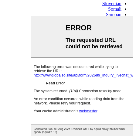
Slovenian
Somali
Samoan
Scots Gaelic
Shona
Sindhi
Sundanese
Swahili
Tajik
Tamil
Telugu
Thai
Ukrainian
Urdu
Uzbek
Vietnamese
Welsh
Xhosa
Yiddish
Yoruba
Zulu
Kinyarwanda
Tatar
Oriya
Turkmen