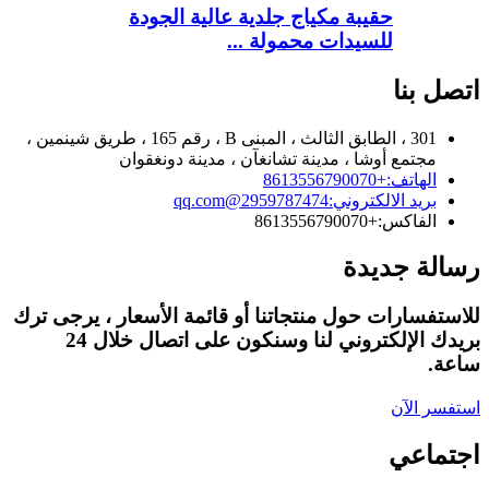
حقيبة مكياج جلدية عالية الجودة
للسيدات محمولة ...
اتصل بنا
301 ، الطابق الثالث ، المبنى B ، رقم 165 ، طريق شينمين ،
مجتمع أوشا ، مدينة تشانغآن ، مدينة دونغقوان
الهاتف:
+8613556790070
بريد الالكتروني:
2959787474@qq.com
الفاكس:
+8613556790070
رسالة جديدة
للاستفسارات حول منتجاتنا أو قائمة الأسعار ، يرجى ترك
بريدك الإلكتروني لنا وسنكون على اتصال خلال 24
ساعة.
استفسر الآن
اجتماعي