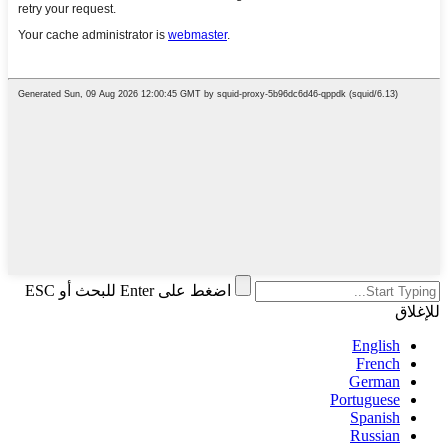
اضغط على Enter للبحث أو ESC
للإغلاق
English
French
German
Portuguese
Spanish
Russian